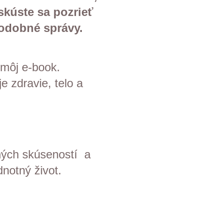
skúste sa pozrieť
podobné správy.
 môj e-book.
e zdravie, telo a
ných skúseností a
dnotný život.