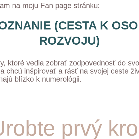
am na moju Fan page stránku:
OZNANIE (CESTA K OS
ROZVOJU)
, ktoré vedia zobrať zodpovednosť do svoj
a chcú inšpirovať a rásť na svojej ceste ži
majú blízko k numerológii.
robte prvý kro