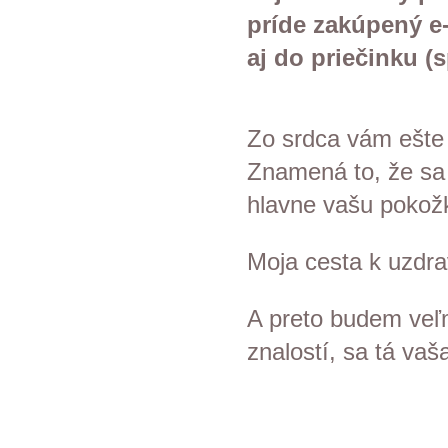
príde zakúpený e-
aj do priečinku (
Zo srdca vám ešte 
Znamená to, že sa c
hlavne vašu pokož
Moja cesta k uzdrav
A preto budem veľ
znalostí, sa tá vaš