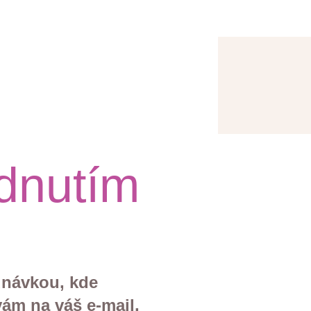
dnutím
dnávkou, kde
vám na váš e-mail,