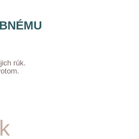
OBNÉMU
ich rúk.
votom.
k