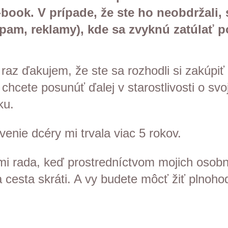
book. V prípade, že ste ho neobdržali, 
spam, reklamy), kde sa zvyknú zatúlať 
raz ďakujem, že ste sa rozhodli si zakúpiť
hcete posunúť ďalej v starostlivosti o svoj
ku.
enie dcéry mi trvala viac 5 rokov.
mi rada, keď prostredníctvom mojich osob
a cesta skráti. A vy budete môcť žiť plnoho