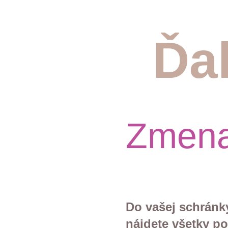
Ďa
Zmena
Do vašej schránky
nájdete všetky po