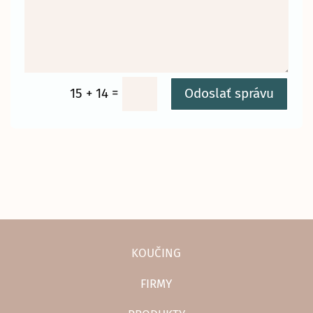
=
15 + 14
Odoslať správu
KOUČING
FIRMY