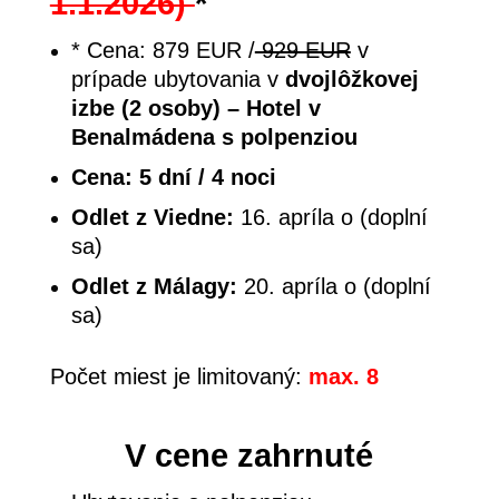
1.1.2026)
*
* Cena: 879 EUR /
929 EUR
v
prípade ubytovania v
dvojlôžkovej
izbe (2 osoby) – Hotel v
Benalmádena s polpenziou
Cena: 5 dní / 4 noci
Odlet z Viedne:
16. apríla o (doplní
sa)
Odlet z Málagy:
20. apríla o
(doplní
sa)
Počet miest je limitovaný:
max. 8
V cene zahrnuté