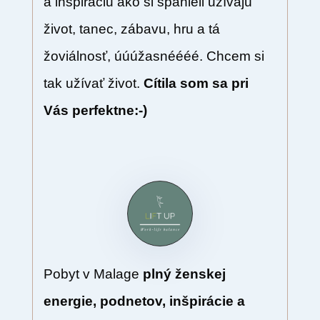
a inšpiráciu ako si španieli užívajú
život, tanec, zábavu, hru a tá
žoviálnosť, úúúžasnéééé. Chcem si
tak užívať život.
Cítila som sa pri
Vás perfektne:-)
Pobyt v Malage
plný ženskej
energie, podnetov, inšpirácie a