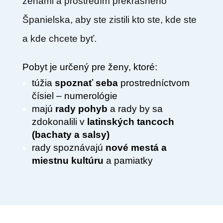
ženami a prostredím prekrásneho
Španielska, aby ste zistili kto ste, kde ste
a kde chcete byť.
Pobyt je určený pre ženy, ktoré:
túžia
spoznať seba
prostredníctvom
čísiel – numerológie
majú
rady pohyb
a rady by sa
zdokonalili v
latinských tancoch
(bachaty a salsy)
rady spoznávajú
nové mestá a
miestnu kultúru
a pamiatky