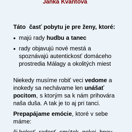
Janka Kvantová
Táto časť pobytu je pre ženy, ktoré:
majú rady
hudbu a tanec
rady objavujú nové mestá a
spoznávajú autentickosť domáceho
prostredia Málagy a okolitých miest
Niekedy musíme robiť veci
vedome
a
inokedy sa nechávame len
unášať
pocitom
, s ktorým sa k nám prihovára
naša duša.
A tak je to aj pri tanci.
Prepapájame emócie
, ktoré v sebe
máme:
či bolesť, radosť, smútok, pokoj, hnev,