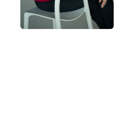
Ľubka ako
Gallup Certfied Strengths
Coach a Numero koučka
vás prevedie
sebapoznaním. Keď sa ocitla v stave,
kedy nevedela
čo v živote chce
a akou
cestou sa uberať (
stratila integritu,
samú seba
), začala hľadať. Použitím
rôznych nástrojov, techník
hľadala
seba, zmysel života
a odpovede na
otázku „prečo“.