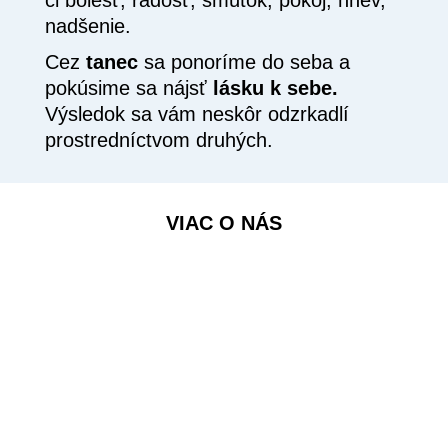
nadšenie.
Cez
tanec
sa ponoríme do seba a
pokúsime sa nájsť
lásku k sebe.
Výsledok sa vám neskôr odzrkadlí
prostredníctvom druhých.
VIAC O NÁS
CESTA K SEBE: