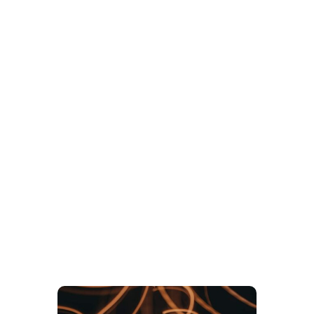
svojim potenciálom.
Okrem toho
využíva pri práci medzinárodne
uznávanú metodiku
Gallup
CliftonStrengths.
CESTA KU ZDRAVIU: