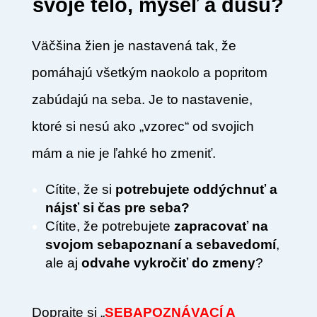
svoje telo, myseľ a dušu?
Väčšina žien je nastavená tak, že
pomáhajú všetkým naokolo a popritom
zabúdajú na seba. Je to nastavenie,
ktoré si nesú ako „vzorec“ od svojich
mám a nie je ľahké ho zmeniť.
Cítite, že si
potrebujete oddýchnuť a
nájsť si čas pre seba?
Cítite, že potrebujete
zapracovať na
svojom sebapoznaní a sebavedomí
,
ale aj
odvahe vykročiť do zmeny
?
Do
prajte si „
SEBAPOZNÁVACÍ A