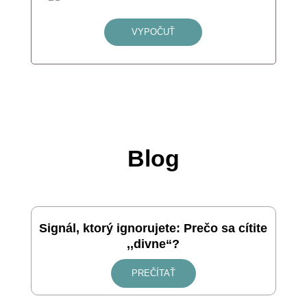
VYPOČUŤ
Blog
Signál, ktorý ignorujete: Prečo sa cítite
,,divne“?
PREČÍTAŤ