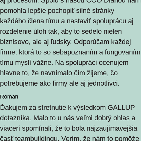
aj procesom. Spolu s našou COO Dianou nám
pomohla lepšie pochopiť silné stránky
každého člena tímu a nastaviť spoluprácu aj
rozdelenie úloh tak, aby to sedelo nielen
biznisovo, ale aj ľudsky. Odporúčam každej
firme, ktorá to so sebapoznaním a fungovaním
tímu myslí vážne. Na spolupráci ocenujem
hlavne to, že navnímalo čím žijeme, čo
potrebujeme ako firmy ale aj jednotlivci.
Roman
Ďakujem za stretnutie k výsledkom GALLUP
dotazníka. Malo to u nás veľmi dobrý ohlas a
viacerí spomínali, že to bola najzaujímavejšia
časť teambuildingu. Verím, že nám to pomôže