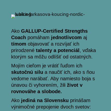
Ako
GALLUP-Certified Strengths
Coach
pomáham
jednotlivcom
aj
tímom
objavovať a rozvíjať ich
prirodzené
talenty a potenciál
, vďaka
ktorým sa môžu odlíšiť od ostatných.
Mojím cieľom je vrátiť ľuďom ich
skutočnú silu
a naučiť ich, ako s ňou
vedome narábať. Aby namiesto boja s
únavou či vyhorením, žili
život v
rovnováhe a slobode.
Ako
jediná na Slovensku
prinášam
výnimočné prepojenie dvoch svetov: