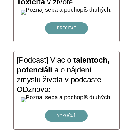
Toxicita
v živote.
PREČÍTAŤ
[Podcast]
Viac o
talentoch,
potenciáli
a o nájdení
zmyslu života v podcaste
ODznova:
VYPOČUŤ