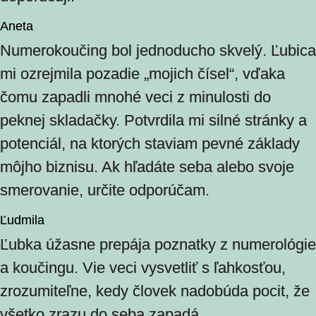
Aneta
Numerokoučing bol jednoducho skvelý. Ľubica
mi ozrejmila pozadie „mojich čísel“, vďaka
čomu zapadli mnohé veci z minulosti do
peknej skladačky. Potvrdila mi silné stránky a
potenciál, na ktorých staviam pevné základy
môjho biznisu. Ak hľadáte seba alebo svoje
smerovanie, určite odporúčam.
Ľudmila
Ľubka úžasne prepája poznatky z numerológie
a koučingu. Vie veci vysvetliť s ľahkosťou,
zrozumiteľne, kedy človek nadobúda pocit, že
všetko zrazu do seba zapadá.