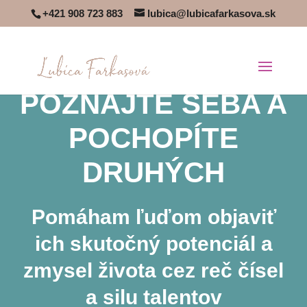
+421 908 723 883
lubica@lubicafarkasova.sk
POZNAJTE SEBA A
POCHOPÍTE
DRUHÝCH
Pomáham ľuďom objaviť
ich skutočný potenciál a
zmysel života cez reč čísel
a silu talentov