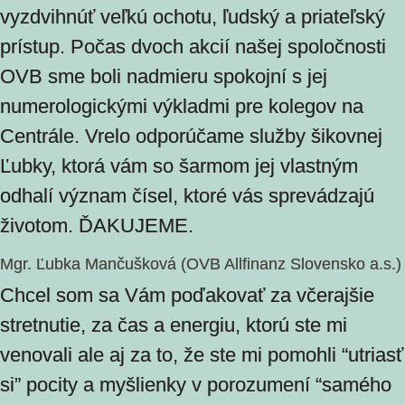
vyzdvihnúť veľkú ochotu, ľudský a priateľský
prístup. Počas dvoch akcií našej spoločnosti
OVB sme boli nadmieru spokojní s jej
numerologickými výkladmi pre kolegov na
Centrále. Vrelo odporúčame služby šikovnej
Ľubky, ktorá vám so šarmom jej vlastným
odhalí význam čísel, ktoré vás sprevádzajú
životom. ĎAKUJEME.
Mgr. Ľubka Mančušková (OVB Allfinanz Slovensko a.s.)
Chcel som sa Vám poďakovať za včerajšie
stretnutie, za čas a energiu, ktorú ste mi
venovali ale aj za to, že ste mi pomohli “utriasť
si” pocity a myšlienky v porozumení “samého