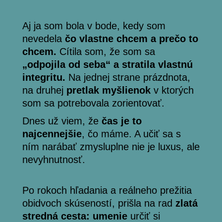
Aj ja som bola v bode, kedy som
nevedela
čo vlastne chcem a prečo to
chcem.
Cítila som, že som sa
„odpojila od seba“ a stratila vlastnú
integritu.
Na jednej strane prázdnota,
na druhej
pretlak myšlienok
v ktorých
som sa potrebovala zorientovať.
Dnes už viem, že
čas je to
najcennejšie
, čo máme. A učiť sa s
ním narábať zmysluplne nie je luxus, ale
nevyhnutnosť.
Po rokoch hľadania a reálneho prežitia
obidvoch skúseností, prišla na rad
zlatá
stredná cesta: umenie
určiť si