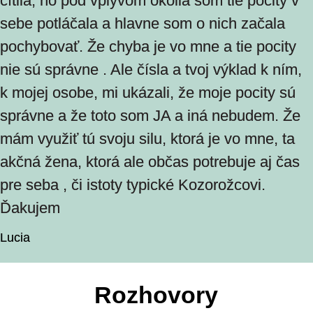
cítila, no pod vplyvom okolia som tie pocity v
sebe potláčala a hlavne som o nich začala
pochybovať. Že chyba je vo mne a tie pocity
nie sú správne . Ale čísla a tvoj výklad k ním,
k mojej osobe, mi ukázali, že moje pocity sú
správne a že toto som JA a iná nebudem. Že
mám využiť tú svoju silu, ktorá je vo mne, ta
akčná žena, ktorá ale občas potrebuje aj čas
pre seba , či istoty typické Kozorožcovi.
Ďakujem
Lucia
Rozhovory