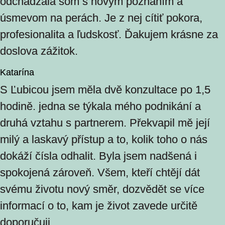
odchádzala som s novým poznaním a
úsmevom na perách. Je z nej cítiť pokora,
profesionalita a ľudskosť. Ďakujem krásne za
doslova zážitok.
Katarína
S Ľubicou jsem měla dvě konzultace po 1,5
hodině. jedna se týkala mého podnikání a
druhá vztahu s partnerem. Překvapil mě její
milý a laskavý přístup a to, kolik toho o nás
dokáží čísla odhalit. Byla jsem nadšená i
spokojená zároveň. Všem, kteří chtějí dát
svému životu nový směr, dozvědět se více
informací o to, kam je život zavede určitě
doporučuji.