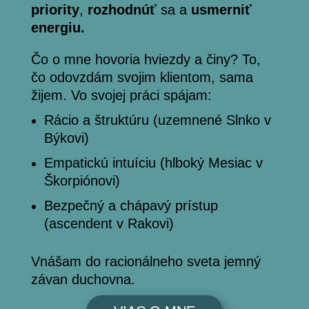
priority
,
rozhodnúť
sa a
usmerniť
energiu.
Čo o mne hovoria hviezdy a činy?
To,
čo odovzdám svojim klientom, sama
žijem. Vo svojej práci spájam:
Rácio a štruktúru (uzemnené Slnko v
Býkovi)
Empatickú intuíciu (hlboký Mesiac v
Škorpiónovi)
Bezpečný a chápavý prístup
(ascendent v Rakovi)
Vnášam do racionálneho sveta jemný
závan duchovna.