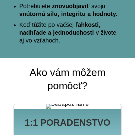
Potrebujete
znovuobjaviť
svoju
vnútornú silu, integritu a hodnoty.
Keď túžite po väčšej
ľahkosti,
nadhľade a jednoduchosti
v živote
aj vo vzťahoch.
Ako vám môžem
pomôcť?
1:1 PORADENSTVO