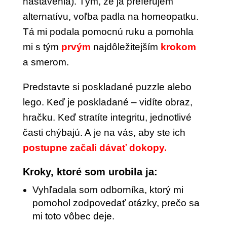
nastavenia).
Tým, že ja preferujem
alternatívu, voľba padla na homeopatku.
Tá mi podala pomocnú ruku a pomohla
mi s tým
prvým
najdôležitejším
krokom
a smerom.
Predstavte si poskladané puzzle alebo
lego. Keď je poskladané – vidíte obraz,
hračku. Keď stratíte integritu, jednotlivé
časti chýbajú. A je na vás, aby ste ich
postupne začali dávať dokopy.
Kroky, ktoré som urobila ja:
Vyhľadala som odborníka, ktorý mi
pomohol zodpovedať otázky, prečo sa
mi toto vôbec deje.