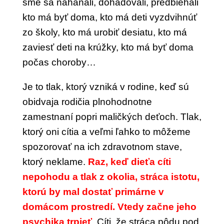
sme sa naháňali, dohadovali, predbiehali
kto má byť doma, kto má deti vyzdvihnúť
zo školy, kto má urobiť desiatu, kto má
zaviesť deti na krúžky, kto má byť doma
počas choroby…
Je to tlak, ktorý vzniká v rodine, keď sú
obidvaja rodičia plnohodnotne
zamestnaní popri maličkých deťoch. Tlak,
ktorý oni cítia a veľmi ľahko to môžeme
spozorovať na ich zdravotnom stave,
ktorý neklame.
Raz, keď dieťa cíti
nepohodu a tlak z okolia, stráca istotu,
ktorú by mal dostať primárne v
domácom prostredí. Vtedy začne jeho
psychika trpieť
.
Cíti, že stráca pôdu pod