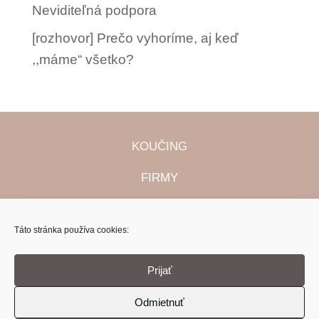
Neviditeľná podpora
[rozhovor] Prečo vyhoríme, aj keď
,,máme“ všetko?
KOUČING
FIRMY
PRODUKTY
Táto stránka používa cookies:
Prijať
Odmietnuť
Zásady cookies