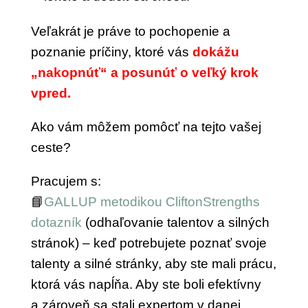
Veľakrát je práve to pochopenie a
poznanie príčiny, ktoré vás
dokážu
„nakopnúť“ a posunúť o veľký krok
vpred.
Ako vám môžem pomôcť na tejto vašej
ceste?
Pracujem s:
📘
GALLUP metodikou CliftonStrengths
dotazník
(odhaľovanie talentov a silných
stránok) – keď potrebujete poznať svoje
talenty a silné stránky, aby ste mali prácu,
ktorá vás napĺňa. Aby ste boli efektívny
a zároveň sa stali expertom v danej