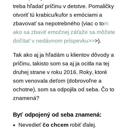
treba hľadať príčinu v detstve. Pomaličky
otvoriť tú krabicu/kufor s emóciami a
zbavovať sa nepotrebného (viac o to
m
ako sa zbaviť emočnej záťaže sa môžete
dočítať v nedávnom príspevku>>
>).
Tak ako aj ja hľadám u klientov dôvody a
príčinu, takisto som sa aj ja ocitla na tej
druhej strane v roku 2016. Roky, ktoré
som venovala deťom (dobrovoľne a
ochotne), som sa odpojila od seba. Čo to
znamená?
Byť odpojený od seba znamená:
Nevedieť
čo chcem
robiť ďalej.