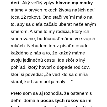
detí
. Aký veľký vplyv
hlavne my matky
máme v prvých rokoch života našich detí
(cca 12 rokov).
Ono stačí veľmi málo na
to, aby sa dieťa začalo uberať neželaným
smerom. A sme to my rodičia, ktorý ich
smerovanie, budúcnosť máme vo svojich
rukách. Nebudem teraz písať o osude
každého z nás a to, že každý máme
svoju jedinečnú cestu. Ide skôr o iný
pohľad, ktorý hovorí o dopade rodičov,
ktorí si povedia: „Že veď kto sa o mňa
staral, keď som bol ja malý….“.
Preto som sa aj rozhodla, že ostanem s
deťmi doma a
počas tých rokov sa im