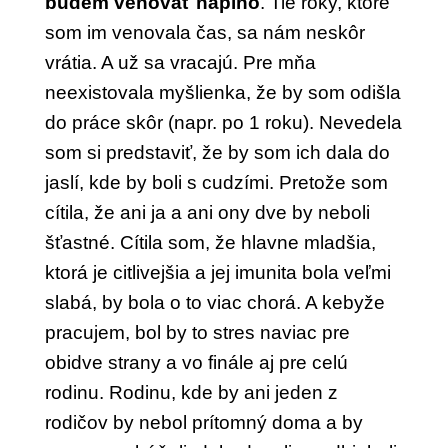
budem venovať naplno
. Tie roky, ktoré
som im venovala čas, sa nám neskôr
vrátia. A už sa vracajú. Pre mňa
neexistovala myšlienka, že by som odišla
do práce skôr (napr. po 1 roku). Nevedela
som si predstaviť, že by som ich dala do
jaslí, kde by boli s cudzími. Pretože som
cítila, že ani ja a ani ony dve by neboli
šťastné. Cítila som, že hlavne mladšia,
ktorá je citlivejšia a jej imunita bola veľmi
slabá, by bola o to viac chorá. A kebyže
pracujem, bol by to stres naviac pre
obidve strany a vo finále aj pre celú
rodinu. Rodinu, kde by ani jeden z
rodičov by nebol prítomný doma a by