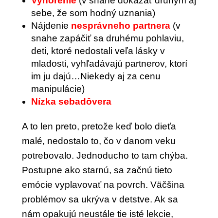
Vyhorenie
(v snahe dokázať druhým aj
sebe, že som hodný uznania)
Nájdenie
nesprávneho partnera
(v
snahe zapáčiť sa druhému pohlaviu,
deti, ktoré nedostali veľa lásky v
mladosti, vyhľadávajú partnerov, ktorí
im ju dajú…Niekedy aj za cenu
manipulácie)
Nízka sebadôvera
A to len preto, pretože keď bolo dieťa
malé, nedostalo to, čo v danom veku
potrebovalo. Jednoducho to tam chýba.
Postupne ako starnú, sa začnú tieto
emócie vyplavovať na povrch. Väčšina
problémov sa ukrýva v detstve. Ak sa
nám opakujú neustále tie isté lekcie,