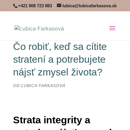
+421 908 723 883
lubica@lubicafarkasova.sk
Čo robiť, keď sa cítite
stratení a potrebujete
nájsť zmysel života?
OD
ĽUBICA FARKASOVÁ
Strata integrity a