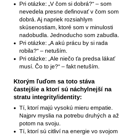
Pri otázke: „V čom si dobrá?“ – som
nevedela presne definovať v čom som
dobrá. Aj napriek rozsiahlym
skúsenostiam, ktoré som v minulosti
nadobudla. Jednoducho som zabudla.
Pri otázke: „A akú prácu by si rada
robila?“ – netuším.
Pri otázke: „Ale niečo ťa predsa lákať
musí. Čo to je?“ – fakt netuším.
Ktorým ľuďom sa toto stáva
častejšie a ktorí sú náchylnejší na
stratu integrity/identity:
Tí, ktorí majú vysokú mieru empatie.
Najprv myslia na potrebu druhých a až
potom na svoju.
Tí, ktorí sú citliví na energie vo svojom