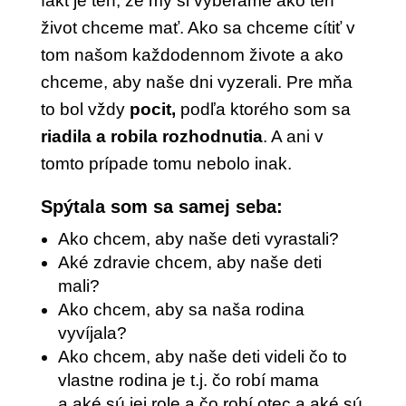
fakt je ten, že my si vyberáme ako ten
život chceme mať. Ako sa chceme cítiť v
tom našom každodennom živote a ako
chceme, aby naše dni vyzerali. Pre mňa
to bol vždy
pocit,
podľa ktorého som sa
riadila a robila rozhodnutia
. A ani v
tomto prípade tomu nebolo inak.
Spýtala som sa samej seba:
Ako chcem, aby naše deti vyrastali?
Aké zdravie chcem, aby naše deti
mali?
Ako chcem, aby sa naša rodina
vyvíjala?
Ako chcem, aby naše deti videli čo to
vlastne rodina je t.j. čo robí mama
a aké sú jej role a čo robí otec a aké sú