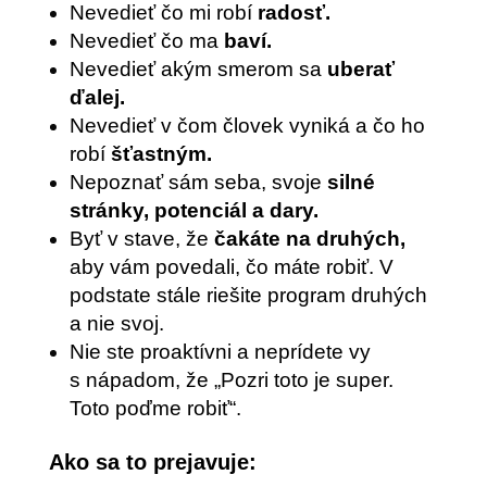
Nevedieť čo mi robí
radosť.
Nevedieť čo ma
baví.
Nevedieť akým smerom sa
uberať
ďalej.
Nevedieť v čom človek vyniká a čo ho
robí
šťastným.
Nepoznať sám seba, svoje
silné
stránky, potenciál a dary.
Byť v stave, že
čakáte na druhých,
aby vám povedali, čo máte robiť. V
podstate stále riešite program druhých
a nie svoj.
Nie ste proaktívni a neprídete vy
s nápadom, že „Pozri toto je super.
Toto poďme robiť“.
Ako sa to prejavuje: