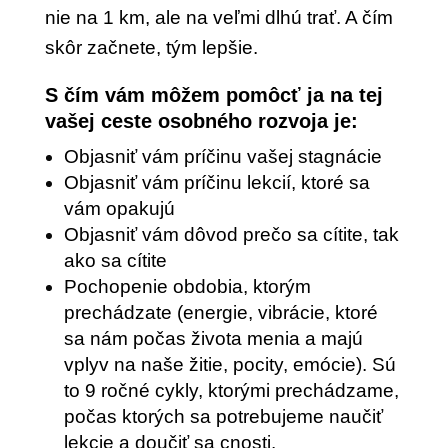
nie na 1 km, ale na veľmi dlhú trať. A čím
skôr začnete, tým lepšie.
S čím vám môžem pomôcť ja na tej
vašej ceste osobného rozvoja je:
Objasniť vám príčinu vašej stagnácie
Objasniť vám príčinu lekcií, ktoré sa
vám opakujú
Objasniť vám dôvod prečo sa cítite, tak
ako sa cítite
Pochopenie obdobia, ktorým
prechádzate (energie, vibrácie, ktoré
sa nám počas života menia a majú
vplyv na naše žitie, pocity, emócie). Sú
to 9 ročné cykly, ktorými prechádzame,
počas ktorých sa potrebujeme naučiť
lekcie a doučiť sa cnosti.