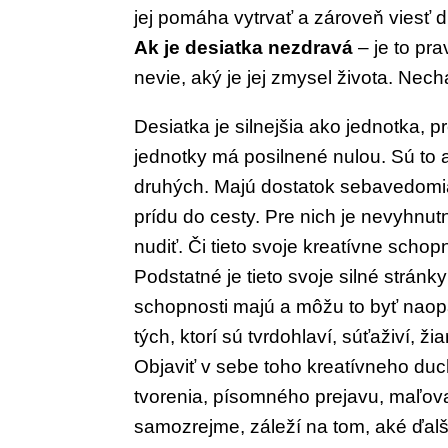
jej pomáha vytrvať a zároveň viesť 
Ak je desiatka nezdravá
– je to pr
nevie, aký je jej zmysel života. Nec
Desiatka je silnejšia ako jednotka, p
jednotky má posilnené nulou. Sú
to 
druhých. Majú dostatok
sebavedomia
prídu do cesty.
Pre nich je nevyhnutn
nudiť. Či tieto svoje kreatívne
schopn
Podstatné je tieto
svoje silné stránky
schopnosti
majú a môžu to byť
naop
tých, ktorí sú
tvrdohlaví, súťaživí, žiar
Objaviť
v sebe toho kreatívneho duc
tvorenia, písomného prejavu, maľov
samozrejme, záleží na tom, aké ďal