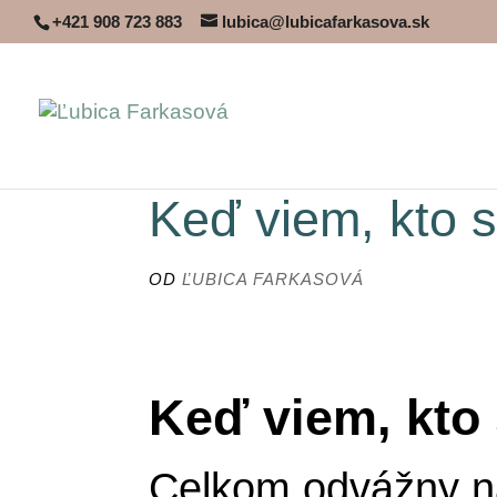
+421 908 723 883
lubica@lubicafarkasova.sk
Keď viem, kto 
OD
ĽUBICA FARKASOVÁ
Keď viem, kto
Celkom odvážny na