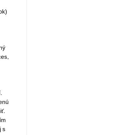
ok)
vný
ces,
z
í.
nenú
iť.
ním
j s