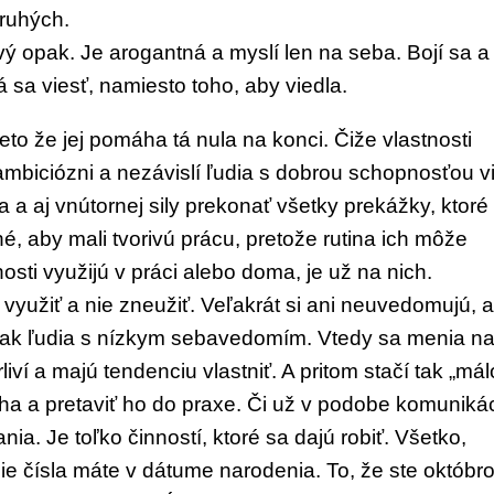
druhých.
avý opak.
Je arogantná a myslí len na seba. Bojí sa
a
há sa
viesť, namiesto toho, aby viedla.
reto
že jej pomáha tá nula na konci. Čiže vlast
nosti
ambiciózni a nezávislí ľudia s dobrou
schopnosťou v
 a aj vnútornej sily prekonať
všetky prekážky, ktoré
é, aby mali tvorivú
prácu, pretože rutina ich môže
osti využijú v prá
ci alebo doma, je už na
nich.
 vy
užiť a nie zneužiť. Ve
ľakrát si ani neuvedo
mujú, 
ak ľudia s nízkym
sebavedomím. Vtedy sa
menia n
li
ví a majú tendenciu vlastniť.
A pritom stačí tak „mál
ha a pretaviť
ho do praxe. Či už v podobe komunikác
ania.
Je toľko činností, ktoré sa dajú robiť. Všet
ko,
šie
čísla máte v dátume narodenia. To, že ste
októbr