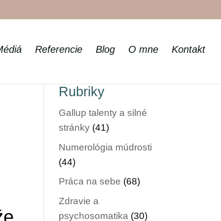
Médiá
Referencie
Blog
O mne
Kontakt
Rubriky
Gallup talenty a silné
stránky
(41)
Numerológia múdrosti
(44)
Práca na sebe
(68)
Zdravie a
že
psychosomatika
(30)