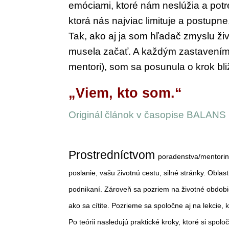
emó
ciami, ktoré nám neslúžia a po
ktorá nás najviac limituje a postup
ne
Tak, ako aj ja som hľa
dač zmyslu ži
musela začať.
A každým zastavením
mentori),
som sa posunula o krok bli
„Viem, kto som.“
Originál článok v časopise BALANS
Prostredníctvom
poradenstva/mentori
poslanie, vašu životnú cestu, silné stránky. Oblas
podnikaní. Zároveň sa pozriem na životné obdobie
ako sa cítite. Pozrieme sa spoločne aj na lekcie,
Po teórii nasledujú praktické kroky, ktoré si spol