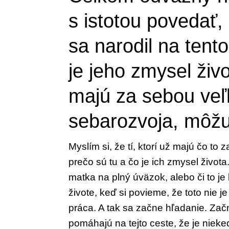
s istotou povedať,
sa narodil na tento
je
jeho zmysel život
majú za sebou ve
sebarozvoja, môžu
Myslím si, že tí, ktorí už majú čo to 
prečo sú tu a čo
je ich zmysel života
matka na plný
úväzok, alebo či to j
živote, keď si
povieme, že toto nie j
práca. A tak
sa začne hľadanie. Zač
pomá
hajú na tejto ceste, že je niek