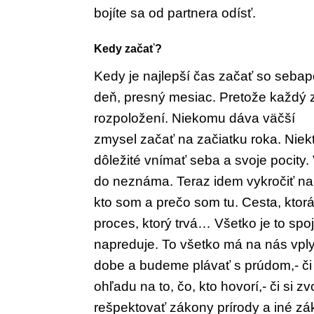
bojíte sa od partnera odísť.
Kedy začať?
Kedy je najlepší čas začať so seb
deň, presný mesiac. Pretože každý
rozpoložení. Niekomu dáva väčší
zmysel začať na začiatku roka. Niek
dôležité vnímať seba a svoje poci
ty.
do neznáma. Teraz
idem vykročiť na
kto som
a prečo som tu. Ces
ta, kto
proces,
ktorý trvá… Všetko je to
spo
na
preduje. To všetko má na nás vpl
dobe a budeme plávať
s prúdom,- či
ohľadu na to, čo, kto hovorí,- či si z
rešpektovať zákony prírody a iné
zá