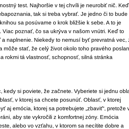
bnost
ný test. Najhoršie v tej chvíli je neurobiť nič.
Keď
e
bapoznania, tak si treba vybrať. Je jedno či to
bude 
knihou sa posúvame o krok bližšie k sebe.
A to je
ť.
Viac poznať, čo sa ukrýva v našom vnútri.
Keď to
ť
a naplnenie. Niekedy to nemusí byť prevrat
ná vec, 
a môže stať, že celý život okolo toho pravého
poslan
sa rokmi tá vlastnosť, schopnosť, silná strán
ka
c,
kedy si poviete, že začnete. Vyberiete si
jednu obl
lasť, v ktorej sa chcete po
sunúť. Oblasť, v ktorej
yť aj emócia, ktorej sa
potrebujete „zbaviť“, pretože
bráni, aby
ste vykročili z komfortnej zóny. Emócia
es
te, alebo vo vzťahu, v ktorom sa necítite
dobre a