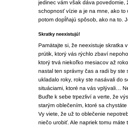
jedinec vám však dáva pove
domie, 
schopnosť vízie a je na
mne, ako to 
potom dopĺňa
jú spôsob, ako na to. 
Skratky neexistujú!
Pamätajte si, že neexistuje skratka v
prútik, ktorý vás rýchlo zba
ví nepoh
ktorý trvá niekoľ
ko mesiacov až roko
nastal ten
správny čas a radi by ste 
ukladalo
roky, roky ste nasávali do
situ
áciami, ktoré na vás vplývali…
Buďte k sebe trpezliví a verte, že vý
starým oblečením, ktoré sa chystáte 
Vy viete, že už to ob
lečenie nepotreb
niečo urobiť.
Ale napriek tomu máte t