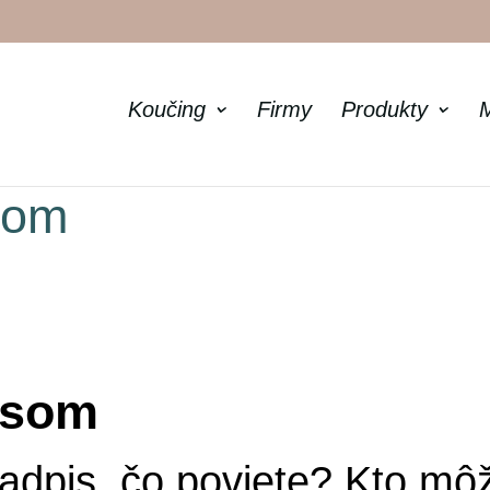
Koučing
Firmy
Produkty
som
 som
dpis, čo poviete? Kto mô