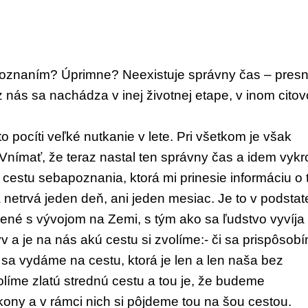
apoznaním?
Úprimne? Neexistuje správny čas – pres
 z nás
sa nachádza v inej životnej etape, v inom
cito
to pocí
ti veľké nutkanie v lete. Pri všetkom je však
 Vnímať, že teraz nastal ten
správny čas a idem vykr
 ces
tu sebapoznania, kto
rá mi prinesie infor
máciu o
rá netrvá jeden
deň, ani jeden mesiac.
Je to v podstat
jené s vývojom na Zemi,
s tým ako sa ľudstvo vyvíja
yv
a je na nás akú cestu si zvolíme:- či sa prispôsob
 sa vydáme na cestu, ktorá je len a len
naša bez
volíme zlatú strednú cestu a tou je, že
budeme
kony a v rámci nich si pôjdeme tou na
šou cestou.