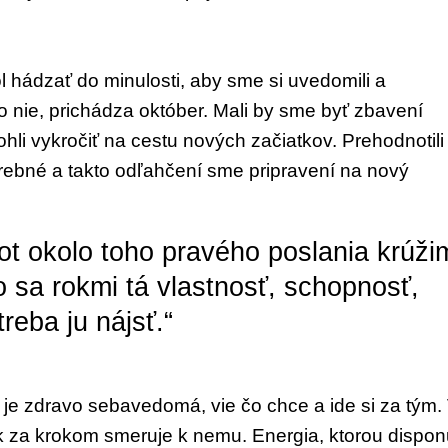
l há
dzať do minulosti, aby sme si uvedomili
a
o nie,
prichádza október. Mali by sme byť zbavení
hli vy
kročiť na cestu nových začiatkov. Prehod
notili
trebné a takto odľahčení sme pripravení na
nový
vot okolo toho pravého poslania krúži
 sa rokmi tá vlastnosť, schopnosť,
treba ju nájsť.“
 je zdravo
sebavedomá, vie čo chce a ide si za tým.
rok za krokom
smeruje k nemu. Energia, ktorou dispon