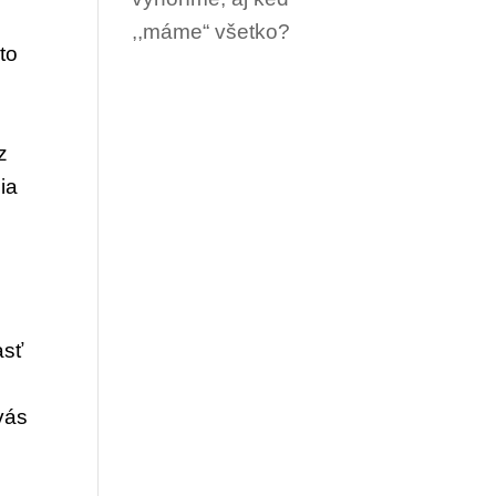
,,máme“ všetko?
to
z
ia
asť
 vás