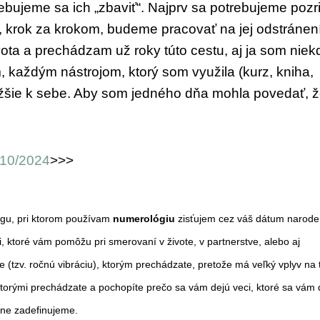
trebujeme
sa ich „zbaviť“. Najprv sa potrebujeme po
zr
, krok za krokom, budeme pracovať
na jej odstránen
vota a prechádzam už roky
túto cestu, aj ja som niek
, každým nástrojom,
ktorý som využila (kurz, kniha,
žšie k sebe.
Aby som jedného dňa mohla povedať, ž
 10/2024
>>>
ngu,
pri ktorom používam
numerológiu
zisťujem cez váš dátum narode
ti, ktoré vám pomôžu pri smerovaní v živote, v partnerstve, alebo aj
 (tzv. ročnú vibráciu), ktorým prechádzate, pretože má veľký vplyv na 
 ktorými prechádzate a pochopíte prečo sa vám dejú veci, ktoré sa vám 
očne zadefinujeme.