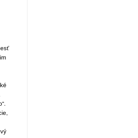
iesť
 im
aké
a
o“.
ie,
ový