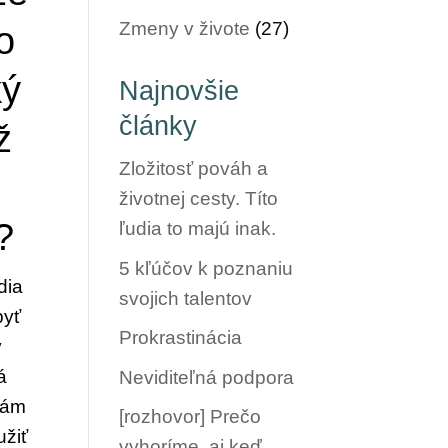
Zmeny v živote
(27)
o
ký
Najnovšie
články
ž
Zložitosť pováh a
životnej cesty. Títo
?
ľudia to majú inak.
5 kľúčov k poznaniu
dia
svojich talentov
byť
Prokrastinácia
v
á
Neviditeľná podpora
 nám
[rozhovor] Prečo
užiť
vyhoríme, aj keď