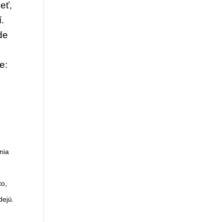
ieť,
í.
de
e:
nia
to,
dejú.