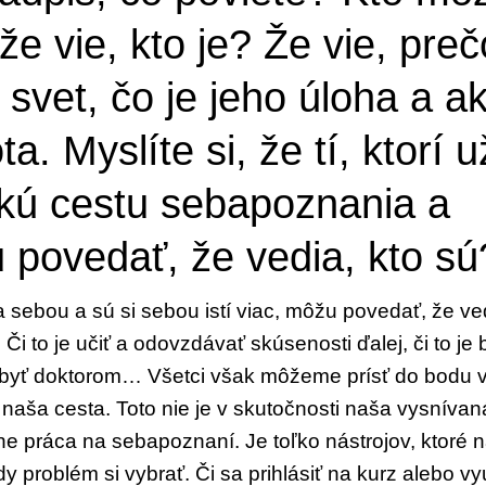
 že vie,
kto je? Že vie, preč
 svet, čo je jeho úloha a a
a. Myslíte si, že tí, ktorí u
ľkú cestu
sebapoznania a
 povedať, že vedia, kto sú
za
sebou a sú si sebou istí viac, môžu
povedať, že ve
. Či to je učiť a odovzdávať
skúsenosti ďalej, či to je 
e byť doktorom… Všetci
však môžeme prísť do bodu 
e naša cesta. Toto nie
je v skutočnosti naša vysnívan
ne práca na sebapo
znaní. Je toľko nástrojov, ktoré
edy problém si
vybrať. Či sa prihlásiť na kurz alebo vy