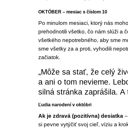
OKTÓBER – mesiac s číslom 10
Po minulom mesiaci, ktorý nás moho
prehodnotili všetko, čo nám slúži a č
všetkého nepotrebného, aby sme mo
sme všetky za a proti, vyhodili nepo
začiatok.
„Môže sa stať, že celý ži
a ani o tom nevieme. Lebo
silná stránka zaprášila. A 
Ľudia narodení v októbri
Ak je zdravá (pozitívna) desiatka
–
si
pevne vytýčiť svoj cieľ, víziu a k