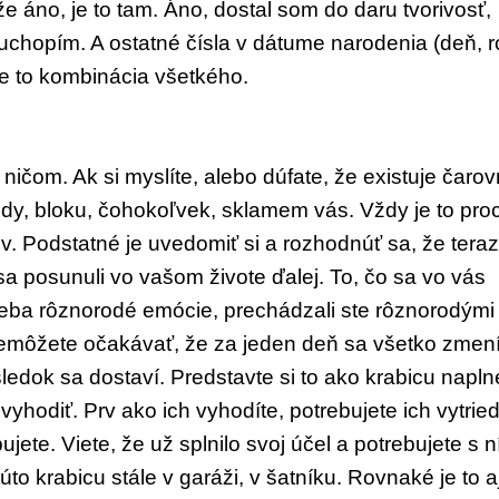
že áno, je to tam. Áno, dostal som
do daru tvorivosť,
uchopím. A ostatné čísla v dá
tume narodenia (deň, r
Je to kombinácia všet
kého.
 ni
čom. Ak si myslíte, alebo dúfate, že exis
tuje čaro
ody, bloku, čohokoľvek, sklamem
vás. Vždy je to pro
v. Podstatné je uvedo
miť si a rozhodnúť sa, že tera
sa posunuli vo va
šom živote ďalej. To, čo sa vo vás
 seba rôznorodé
emócie, prechádzali ste rôznorodými
 Nemôžete
očakávať, že za jeden deň sa všetko zme
n
sle
dok sa dostaví. Predstavte si to ako krabi
cu napl
vyhodiť. Prv ako ich vyhodíte, po
trebujete ich vytried
ujete. Viete, že už splnilo
svoj účel a potrebujete s 
úto krabicu stále
v garáži, v šatníku. Rovnaké je to a