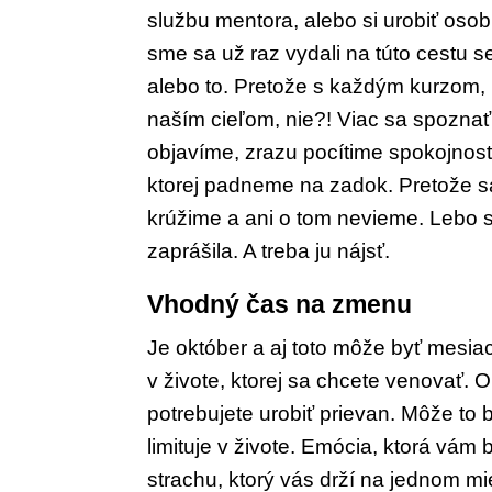
službu mentora, alebo si urobiť oso
sme sa už raz vydali na túto cestu s
alebo to. Pretože s každým kurzom,
naším cieľom, nie?! Viac sa spozna
objavíme, zrazu pocítime spokojnos
ktorej padneme na zadok. Pretože
s
krúžime a ani o tom nevieme. Lebo
zaprášila. A treba ju nájsť.
Vhodný čas na zmenu
Je október a aj toto môže byť mesia
v živote, ktorej sa chcete
venovať. Ob
potrebujete urobiť
prievan. Môže to b
limituje
v živote. Emócia, ktorá vám 
strachu, ktorý vás drží na jednom mi