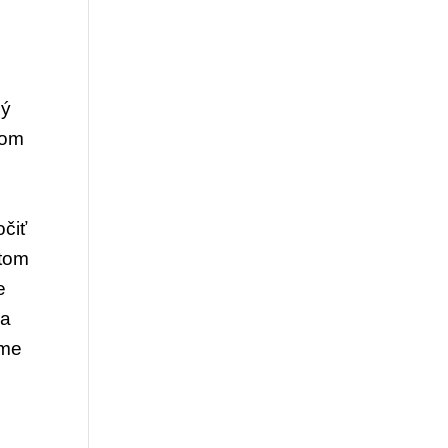
ný
vom
o
čiť
 tom
e
 a
íme