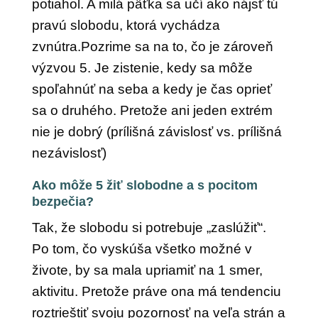
potiahol. A milá päťka sa učí ako nájsť tú
pravú slobodu, ktorá vychádza
zvnútra.Pozrime sa na to, čo je zároveň
výzvou 5. Je zistenie, kedy sa môže
spoľahnúť na seba a kedy je čas oprieť
sa o druhého. Pretože ani jeden extrém
nie je dobrý (prílišná závislosť vs. prílišná
nezávislosť)
Ako môže 5 žiť slobodne a s pocitom
bezpečia?
Tak, že slobodu si potrebuje „zaslúžiť“.
Po tom, čo vyskúša všetko možné v
živote, by sa mala upriamiť na 1 smer,
aktivitu. Pretože práve ona má tendenciu
roztrieštiť svoju pozornosť na veľa strán a