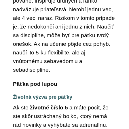
povahe. Inšpiruje druhých a ľahko
nadväzuje priateľstvá. Nerobí jednu vec,
ale 4 veci naraz. Rizikom v tomto prípade
je, že nedokončí ani jednu z nich. Naučiť
sa disciplíne, môže byť pre päťku tvrdý
oriešok. Ak na učenie pôjde cez pohyb,
naučí to 5-ku flexibilite, ale aj
vnútornému sebavedomiu a
sebadisciplíne.
Päťka pod lupou
Životná výzva pre päťky
Ak ste
životné číslo 5
a máte pocit, že
ste skôr ustráchaný bojko, ktorý nemá
rád novinky a vyhýbate sa adrenalínu,