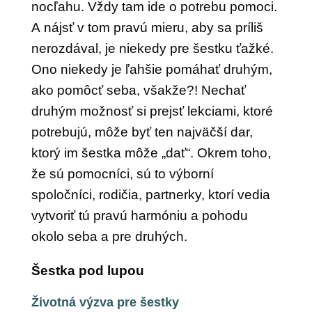
nocľahu. Vždy tam ide o potrebu pomoci.
A nájsť v tom pravú mieru, aby sa príliš
nerozdával, je niekedy pre šestku ťažké.
Ono niekedy je ľahšie pomáhať druhým,
ako pomôcť seba, všakže?! Nechať
druhým možnosť si prejsť lekciami, ktoré
potrebujú, môže byť ten najväčší dar,
ktorý im šestka môže „dať“. Okrem toho,
že sú pomocníci, sú to výborní
spoločníci, rodičia, partnerky, ktorí vedia
vytvoriť tú pravú harmóniu a pohodu
okolo seba a pre druhých.
Šestka pod lupou
Životná výzva pre šestky