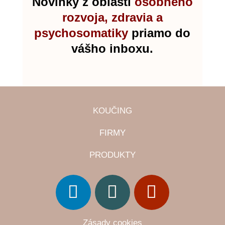
Novinky z oblasti
osobného
rozvoja, zdravia a
psychosomatiky
priamo do
vášho inboxu.
KOUČING
FIRMY
PRODUKTY
Zásady cookies